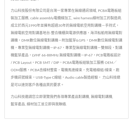
力山科技股份有限公司是台灣一家專業在無線通訊領域, PCBA電路板組
裝加工服務, cable assembly電纜線加工, wire harness線材加工的製造商.
成立於西元1990年並擁有超過30年的無線電航空用對講機－手持式，
無線電航空用對講基地台-整合機櫃與電源供應器，海洋船舶用無線電對
講機，DMR數位無線電對講機－附加藍芽&GPS，DMR數位無線電對講
機，專業型無線電對講機－IP-67，專業型無線電對講機－雙頻段，對講
機藍芽產品，LVHF 66-88MHz 無線電對講機－IP-67，PCB電路板設計
/ PCB Layout，PCB SMT / DIP，PCBA電路板組裝加工服務 OEM／
ODM服務，PCBA含線材整套，電機馬達線束，充電樁線組/線束，跑
步機訊號線束，USB-Type C線組，Audio cable製造經驗， 力山科技總
是可以達到客戶各種品質的要求。
力山科技邀請您立即瀏覽我們各項專業產品
對講機
,
無線電對講機
,
藍芽產品
,
線材加工
並
立即與我聯絡
.