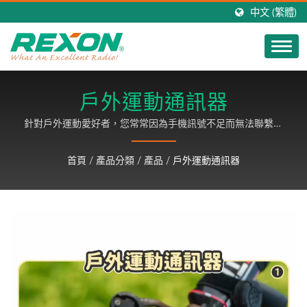
中文 (繁體)
戶外運動通訊器
針對戶外運動愛好者，您常常因為手機訊號不足而無法聯繫隊
友，感到困擾嗎？又或者您希望能夠追蹤夥伴的位置，但又覺
得手機不方便攜帶？力山科技團隊特別研發針對戶外運動的相
首頁
/
產品分類
/
產品
/
戶外運動通訊器
關款產品，再也不用擔心這些問題了！無論隊友身在何處，都
能輕鬆掌握他們的位置！ / 力山科技以30年來的卓越領先科
技，研發出超高品質之對講機產品，行銷全球，以客戶滿意為
基礎，致力成長、永續經營。