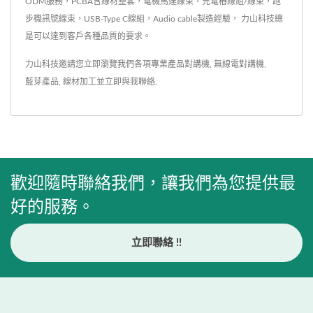
ODM服務，PCBA含線材整套，電機馬達線束，充電樁線組/線束，跑
步機訊號線束，USB-Type C線組，Audio cable製造經驗， 力山科技總
是可以達到客戶各種品質的要求。
力山科技邀請您立即瀏覽我們各項專業產品
對講機
,
無線電對講機
,
藍芽產品
,
線材加工
並
立即與我聯絡
.
歡迎隨時聯絡我們，讓我們為您提供最
好的服務。
立即聯絡 !!