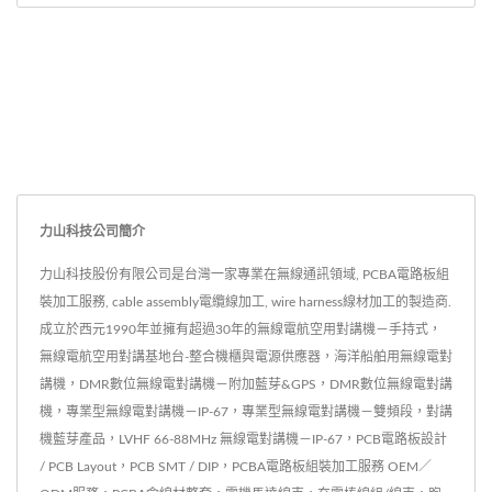
力山科技公司簡介
力山科技股份有限公司是台灣一家專業在無線通訊領域, PCBA電路板組
裝加工服務, cable assembly電纜線加工, wire harness線材加工的製造商.
成立於西元1990年並擁有超過30年的無線電航空用對講機－手持式，
無線電航空用對講基地台-整合機櫃與電源供應器，海洋船舶用無線電對
講機，DMR數位無線電對講機－附加藍芽&GPS，DMR數位無線電對講
機，專業型無線電對講機－IP-67，專業型無線電對講機－雙頻段，對講
機藍芽產品，LVHF 66-88MHz 無線電對講機－IP-67，PCB電路板設計
/ PCB Layout，PCB SMT / DIP，PCBA電路板組裝加工服務 OEM／