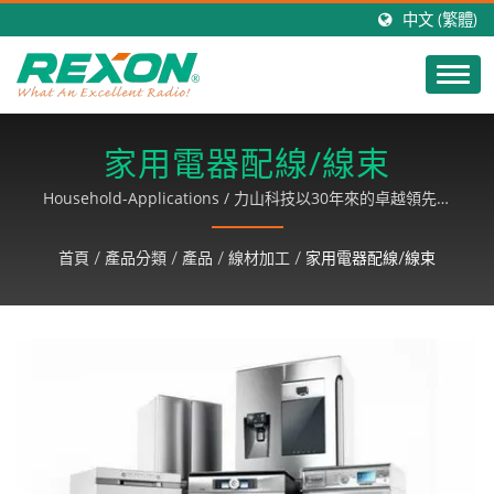
中文 (繁體)
家用電器配線/線束
Household-Applications / 力山科技以30年來的卓越領先科
技，研發出超高品質之對講機產品，行銷全球，以客戶滿意為
基礎，致力成長、永續經營。
首頁
/
產品分類
/
產品
/
線材加工
/
家用電器配線/線束