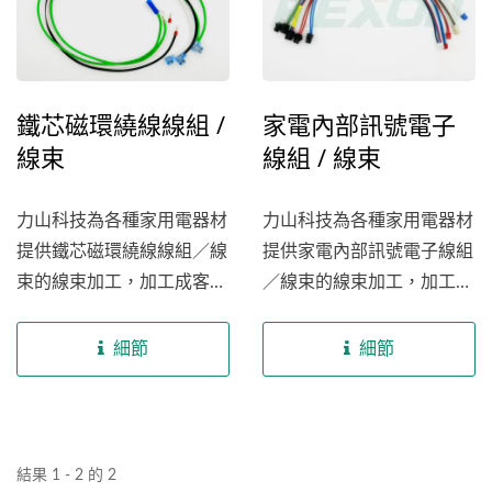
鐵芯磁環繞線線組 /
家電內部訊號電子
線束
線組 / 線束
力山科技為各種家用電器材
力山科技為各種家用電器材
提供鐵芯磁環繞線線組／線
提供家電內部訊號電子線組
束的線束加工，加工成客戶
／線束的線束加工，加工成
想要的內部線組／線束。我
客戶想要的內部線組／線
們擁有專業的工程師團隊和
束。我們擁有專業的工程師
細節
細節
現代化的製造設備，可以根
團隊和現代化的製造設備，
據客戶的要求，搭配各種線
可以根據客戶的要求，搭配
材（UL1007...
各種線材（UL1007...
結果 1 - 2 的 2