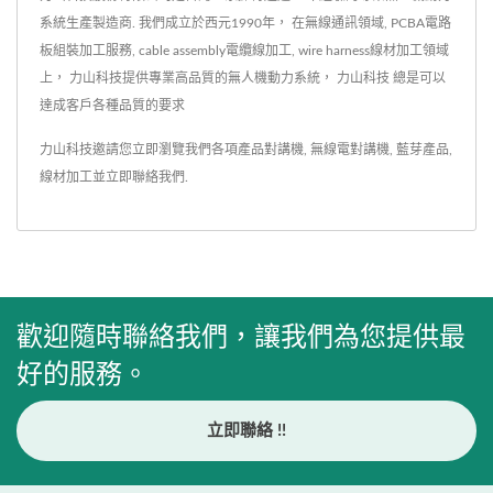
系統生產製造商. 我們成立於西元1990年， 在無線通訊領域, PCBA電路
板組裝加工服務, cable assembly電纜線加工, wire harness線材加工領域
上， 力山科技提供專業高品質的無人機動力系統， 力山科技 總是可以
達成客戶各種品質的要求
力山科技邀請您立即瀏覽我們各項產品
對講機
,
無線電對講機
,
藍芽產品
,
線材加工
並
立即聯絡我們
.
歡迎隨時聯絡我們，讓我們為您提供最
好的服務。
立即聯絡 !!