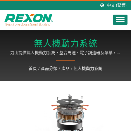
中文 (繁體)
無人機動力系統
力山提供無人機動力系統，整合馬達、電子調速器及槳葉，提
供全方位的解決方案。擁有超過40年的馬達設計與製造經驗
的專業馬達製造廠，從規格規劃制定、設計到生產製造，我們
首頁
/
產品分類
/
產品
/
無人機動力系統
提供完整動力系統解決方案，確保客戶獲得最佳的技術支援和
產品品質。 / 力山科技以30年來的卓越領先科技，研發出超
高品質之對講機產品，行銷全球，以客戶滿意為基礎，致力成
長、永續經營。