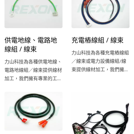
板設計到PCBA組裝的全套
發。在線材接頭／連接器射
服務。我們採用優質的元器
出成型的部分，使用二道工
件和先進的工藝，確保最終
序射出，分內模與外模，來
產品的質量和可靠性。無論
加強防水功能及確保品質。
您需要的是單件還是大批量
供電地線、電路地
充電樁線組 / 線束
生產，我們都能夠提供高效
線組 / 線束
率和高品質的服務。
力山科技為各種充電樁線組
／線束或電力設備線組/線
力山科技為各種供電地線、
束提供線材加工，我們擁有
電路地線組／線束提供線材
專業的工程師團隊和現代化
加工，我們擁有專業的工程
的製造設備，可以根據客戶
師團隊和現代化的製造設
的要求，幫連接器可噴印以
備，可以根據客戶的要求，
方便辨識、不同的線材
搭配不同的端子護套、不同
（UL1007...
的線材（UL1007...