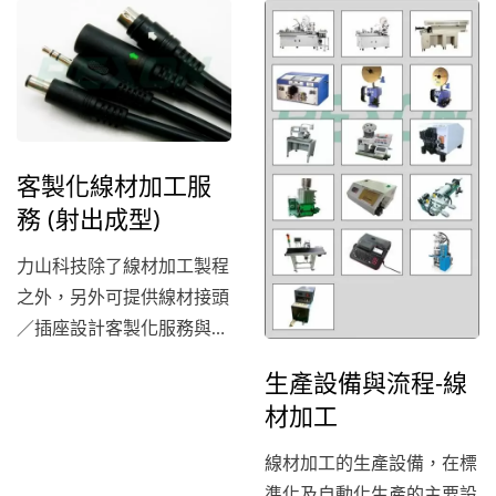
現代化的製造設備，可以根
生產，為客戶提供最佳的質
據客戶的要求，完成從PCB
量、服務以及最具競爭力的
板設計到PCBA組裝的全套
價格，同時提供全方位的解
服務。我們採用優質的元器
決方案。為客戶線材加工的
件和先進的工藝，確保最終
產品，包含DC&DIN連接頭
產品的質量和可靠性。無論
系列配線、健身器材配線、
客製化線材加工服
您需要的是單件還是大批量
電源配線系列線組、訊號線
務 (射出成型)
生產，我們都能夠提供高效
配線、儀器設備連接線…等
率和高品質的服務。
相關的產品。
力山科技除了線材加工製程
之外，另外可提供線材接頭
／插座設計客製化服務與模
具開發。在線材接頭／連接
生產設備與流程-線
器射出成型的部分，使用二
材加工
道工序射出，分內模與外
模，來加強防水功能及確保
線材加工的生產設備，在標
品質。
準化及自動化生產的主要設