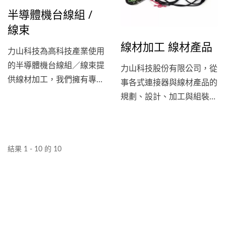
半導體機台線組 /
線束
線材加工 線材產品
力山科技為高科技產業使用
的半導體機台線組／線束提
力山科技股份有限公司，從
供線材加工，我們擁有專業
事各式連接器與線材產品的
的工程師團隊和現代化的製
規劃、設計、加工與組裝，
造設備，可以根據客戶的要
為客戶提供全方位且客製化
求，有不同的耐屈耐饒
的服務。產品包含DC&DIN
（VCTF...
連接頭系列配線、健身器材
結果 1 - 10 的 10
配線、電源配線系列線組、
訊號線配線、儀器設備連接
線…等等，從小批量到大規
模生產皆能提供客戶最佳的
品質、功能和服務。 力山
科技股份有限公司，是具備