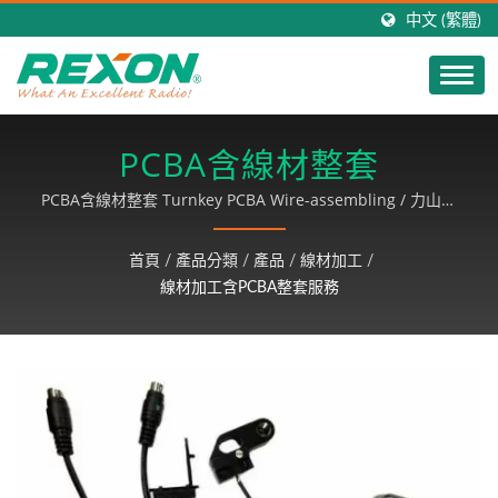
中文 (繁體)
PCBA含線材整套
PCBA含線材整套 Turnkey PCBA Wire-assembling / 力山科
技以30年來的卓越領先科技，研發出超高品質之對講機產
品，行銷全球，以客戶滿意為基礎，致力成長、永續經營。
首頁
/
產品分類
/
產品
/
線材加工
/
線材加工含PCBA整套服務