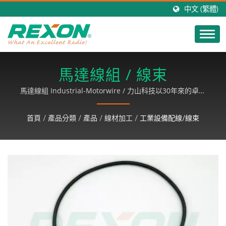
中文 (繁體)
馬達線組 / 線束
馬達線組 Industrial-Motorwire / 力山科技以30年來的卓越
領先科技，研發出超高品質之對講機產品，行銷全球，以客戶
滿意為基礎，致力成長、永續經營。
首頁
/
產品分類
/
產品
/
線材加工
/
工業設備配線/線束