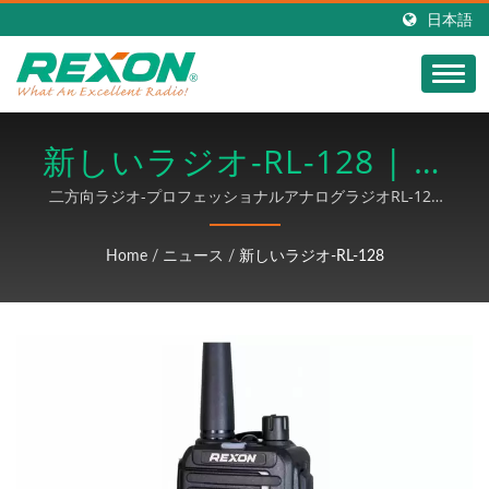
日本語
新しいラジオ-RL-128 | 二
方向ラジオメーカー |
二方向ラジオ-プロフェッショナルアナログラジオRL-128
M2 | RexonはDMR協会の工場製造認証を取得しており、無
REXON
線製品の開発に取り組んでいます。また、SMT、DIP、はん
Home
/
ニュース
/
新しいラジオ-RL-128
だ付け、組み立て、出荷までのPCBA手順全体を提供し、ワ
イヤー加工製品にはMINI DINコネクタ配線、センサーワイ
ヤーセット、はんだ付け不要の端子ワイヤーセット、信号ワ
イヤー配線など、関連するワイヤー加工と組み立ても行って
います。