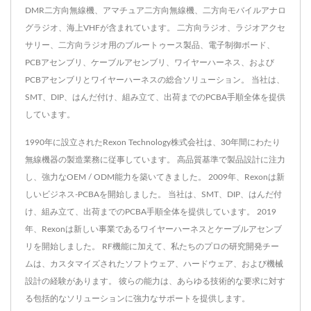
DMR二方向無線機、アマチュア二方向無線機、二方向モバイルアナロ
グラジオ、海上VHFが含まれています。 二方向ラジオ、ラジオアクセ
サリー、二方向ラジオ用のブルートゥース製品、電子制御ボード、
PCBアセンブリ、ケーブルアセンブリ、ワイヤーハーネス、および
PCBアセンブリとワイヤーハーネスの総合ソリューション。 当社は、
SMT、DIP、はんだ付け、組み立て、出荷までのPCBA手順全体を提供
しています。
1990年に設立されたRexon Technology株式会社は、30年間にわたり
無線機器の製造業務に従事しています。 高品質基準で製品設計に注力
し、強力なOEM / ODM能力を築いてきました。 2009年、Rexonは新
しいビジネス-PCBAを開始しました。 当社は、SMT、DIP、はんだ付
け、組み立て、出荷までのPCBA手順全体を提供しています。 2019
年、Rexonは新しい事業であるワイヤーハーネスとケーブルアセンブ
リを開始しました。 RF機能に加えて、私たちのプロの研究開発チー
ムは、カスタマイズされたソフトウェア、ハードウェア、および機械
設計の経験があります。 彼らの能力は、あらゆる技術的な要求に対す
る包括的なソリューションに強力なサポートを提供します。