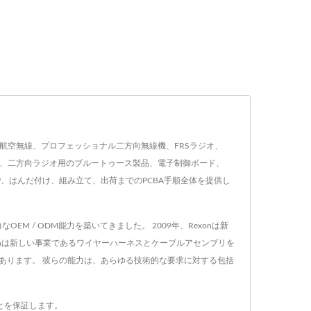
ーキー、航空無線、プロフェッショナル二方向無線機、FRSラジオ、
ー、二方向ラジオ用のブルートゥース製品、電子制御ボード、
P、はんだ付け、組み立て、出荷までのPCBA手順全体を提供し
EM / ODM能力を築いてきました。 2009年、Rexonは新
exonは新しい事業であるワイヤーハーネスとケーブルアセンブリを
あります。 彼らの能力は、あらゆる技術的な要求に対する包括
ことを保証します。