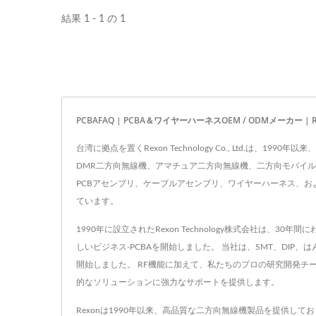
結果 1 - 1 の 1
PCBAFAQ | PCBA＆ワイヤーハーネスOEM / ODMメーカー | R
台湾に拠点を置くRexon Technology Co., Ltd
DMR二方向無線機、アマチュア二方向無線機、二方向モバイル
PCBアセンブリ、ケーブルアセンブリ、ワイヤーハーネス、およ
ています。
1990年に設立されたRexon Technology株式会社は、3
しいビジネス-PCBAを開始しました。 当社は、SMT、DIP
開始しました。 RF機能に加えて、私たちのプロの研究開発チ
的なソリューションに強力なサポートを提供します。
Rexonは1990年以来、高品質な二方向無線機製品を提供し