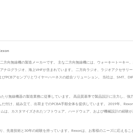
exon
.は、1990年以来、二方向無線機の製造メーカーです。 主な二方向無線機には、ウォーキート
アナログラジオ、海上VHFが含まれています。 二方向ラジオ、ラジオアクセサリ
びPCBアセンブリとワイヤーハーネスの総合ソリューション。 当社は、SMT、DI
0年間にわたり無線機器の製造業務に従事しています。 高品質基準で製品設計に注力し、強力なO
、はんだ付け、組み立て、出荷までのPCBA手順全体を提供しています。 2019年、R
ームは、カスタマイズされたソフトウェア、ハードウェア、および機械設計の経験が
ており、先進技術と30年の経験を持っています。Rexonは、お客様のニーズに応える