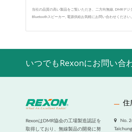
当社の品質の高い製品をご覧いただき、
二方向無線
,
DMRデジ
Bluetoothスピーカー
,
電源供給
お気軽に
お問い合わせ
ください
いつでもRexonにお問い
住
No. 2
RexonはDMR協会の工場製造認証を
Taichung
取得しており、無線製品の開発に努