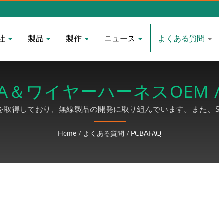
社
製品
製作
ニュース
よくある質問
PCBA＆ワイヤーハーネスOEM 
REXON
製造認証を取得しており、無線製品の開発に取り組んでいます。また
はMINI DINコネクタ配線、センサーワイヤーセット、はんだ
Home
/
よくある質問
/
PCBAFAQ
など、関連するワイヤー加工と組み立ても行っています。