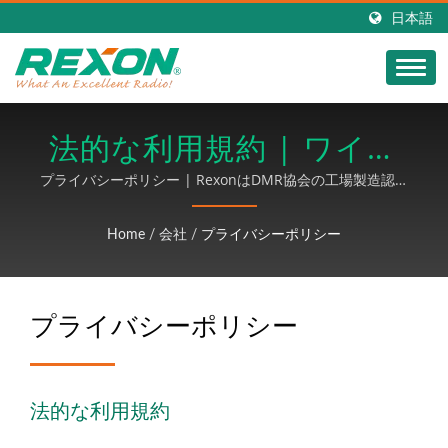
日本語
法的な利用規約 | ワイヤ
ーハーネス＆ケーブルア
プライバシーポリシー | RexonはDMR協会の工場製造認証
を取得しており、無線製品の開発に取り組んでいます。ま
センブリメーカー |
た、SMT、DIP、はんだ付け、組み立て、出荷までのPCBA
Home
/
会社
/
プライバシーポリシー
手順全体を提供し、ワイヤー加工製品にはMINI DINコネク
REXON
タ配線、センサーワイヤーセット、はんだ付け不要の端子ワ
イヤーセット、信号ワイヤー配線など、関連するワイヤー加
プライバシーポリシー
工と組み立ても行っています。
法的な利用規約