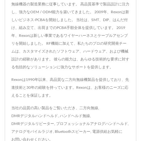
無線機器の製造業務に従事しています。 高品質基準で製品設計に注力
し、強力なOEM / ODM能力を築いてきました。 2009年、Rexonは新
しいビジネス-PCBAを開始しました。 当社は、SMT、DIP、はんだ付
け、組み立て、出荷までのPCBA手順全体を提供しています。 2019
年、Rexonは新しい事業であるワイヤーハーネスとケーブルアセンブ
リを開始しました。 RF機能に加えて、私たちのプロの研究開発チー
ムは、カスタマイズされたソフトウェア、ハードウェア、および機械
設計の経験があります。 彼らの能力は、あらゆる技術的な要求に対す
る包括的なソリューションに強力なサポートを提供します。
Rexonは1990年以来、高品質な二方向無線機製品を提供しており、先
進技術と30年の経験を持っています。Rexonは、お客様のニーズに応
えることを保証します。
当社の品質の高い製品をご覧いただき、
二方向無線
,
DMRデジタルハンドヘルド
,
ハンドヘルド無線
,
DMRデジタルリピーター
,
プロフェッショナルアナログハンドヘルド
,
アナログモバイルラジオ
,
Bluetoothスピーカー
,
電源供給
お気軽に
お問い合わせ
ください。