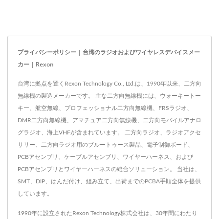
プライバシーポリシー | 台湾のラジオおよびワイヤレスデバイスメー
カー | Rexon
台湾に拠点を置くRexon Technology Co., Ltd.は、1990年以来、二方向
無線機の製造メーカーです。 主な二方向無線機には、ウォーキートー
キー、航空無線、プロフェッショナル二方向無線機、FRSラジオ、
DMR二方向無線機、アマチュア二方向無線機、二方向モバイルアナロ
グラジオ、海上VHFが含まれています。 二方向ラジオ、ラジオアクセ
サリー、二方向ラジオ用のブルートゥース製品、電子制御ボード、
PCBアセンブリ、ケーブルアセンブリ、ワイヤーハーネス、および
PCBアセンブリとワイヤーハーネスの総合ソリューション。 当社は、
SMT、DIP、はんだ付け、組み立て、出荷までのPCBA手順全体を提供
しています。
1990年に設立されたRexon Technology株式会社は、30年間にわたり