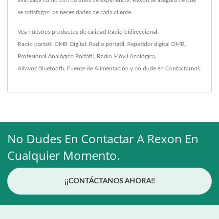
avanzada como con 30 años de experiencia, Rexon se asegura de que
se satisfagan las necesidades de cada cliente.
Vea nuestros productos de calidad
Radio bidireccional
,
Radio portátil DMR Digital
,
Radio portátil
,
Repetidor digital DMR
,
Profesional Analógico Portátil
,
Radio Móvil Analógica
,
Altavoz Bluetooth
,
Fuente de Alimentación
y no dude en
Contactarnos
.
No Dudes En Contactar A Rexon En
Cualquier Momento.
¡¡CONTÁCTANOS AHORA!!