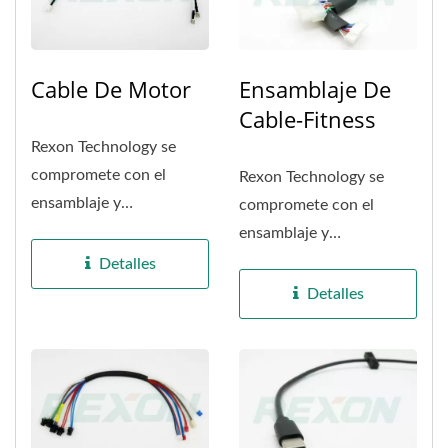
Cable De Motor
Ensamblaje De
Cable-Fitness
Rexon Technology se
compromete con el
Rexon Technology se
ensamblaje y
compromete con el
procesamiento de
ensamblaje y
cableado de aparatos
procesamiento de
Detalles
eléctricos...
cableado de equipos de
Detalles
fitness....