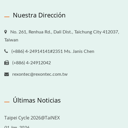
Nuestra Dirección
No. 261, Renhua Rd., Dali Dist., Taichung City 412037,
Taiwan
(+886) 4-24914141#2351 Ms. Janis Chen
(+886) 4-24912042
rexontec@rexontec.com.tw
Últimas Noticias
Taipei Cycle 2026@TaiNEX
01 Jan, 2026