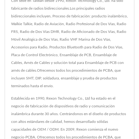
Con sede en Taiwán desde 1990, Rexon Technology Co., Ltd. ha sido
fabricante de radios bidireccionales.Los principales radios
bidireccionales incluyen, Proceso de fabricación: producto inalámbrico,
Walkie Talkie, Radio de Aviación, Radio Profesional de Dos Vías, Radio
FRS, Radio de Dos Vías DMR, Radio de Aficionado de Dos Vías, Radio
Móvil Analógica de Dos Vías, Radio VHF Marina de Dos Vías,
Accesorios para Radio, Productos Bluetooth para Radio de Dos Vías,
Placa de Control Electrónico, Ensamblaje de PCB, Ensamblaje de
Cables, Arnés de Cables y solución total para Ensamblaje de PCB con
arnés de cables.Ofrecemos todos los procedimientos de PCBA, que
incluyen SMT, DIP, soldadura, ensamblaje y prueba de productos
terminados hasta el envío.
Establecida en 1990, Rexon Technology Co., Ltd ha estado en el
negocio de fabricación de dispositivos de radio y comunicación
inalámbrica durante 30 años. Centrándonos en el diseño de productos
con altos estándares de calidad, hemos desarrollado sólidas
capacidades de OEM / ODM. En 2009, Rexon comienza el nuevo
negocio-PCBA. Ofrecemos todos los procedimientos de PCBA, que