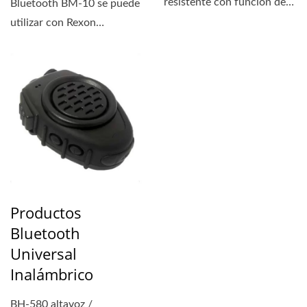
resistente con función de
Bluetooth BM-10 se puede
llamada con un solo...
utilizar con Rexon
Technology Co., Ltd. serie
de radios...
Productos
Bluetooth
Universal
Inalámbrico
BH-580 altavoz /