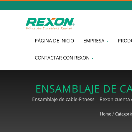
PÁGINA DE INICIO
EMPRESA
PROD
CONTACTAR CON REXON
ENSAMBLAJE DE CA
DE RADIO Y COMU
Ensamblaje de cable-Fitness | Rexon cuenta c
También ofrecemos todo el proceso de PCB
Home
/
Categorí
nuestros productos de procesamiento de ca
soldadura, cableado 