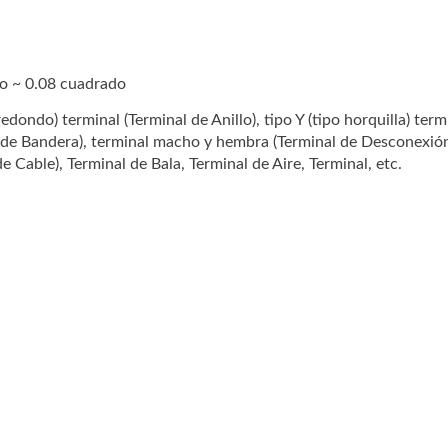
o ~ 0.08 cuadrado
Arneses De Cable Y
PCBA Con Ensamblaje
edondo) terminal (Terminal de Anillo), tipo Y (tipo horquilla) term
al de Bandera), terminal macho y hembra (Terminal de Desconexi
nsamblaje De Cables
Cables (servicio Llave
Cable), Terminal de Bala, Terminal de Aire, Terminal, etc.
Mano)