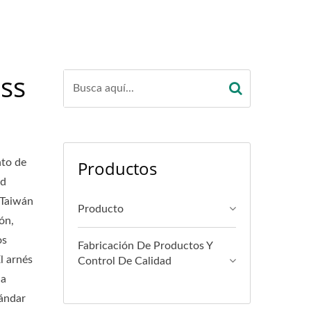
ss
nto de
Productos
ad
 Taiwán
Producto
ón,
os
Fabricación De Productos Y
l arnés
Control De Calidad
la
tándar