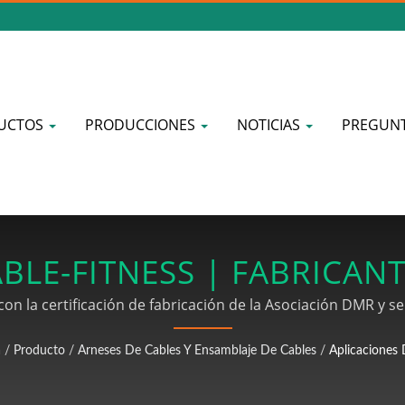
UCTOS
PRODUCCIONES
NOTICIAS
PREGUNT
BLE-FITNESS | FABRICANT
NICACIÓN INALÁMBRICA D
on la certificación de fabricación de la Asociación DMR y se
A, que incluye SMT, DIP, soldadura, ensamblaje y prueba 
a
/
Producto
/
Arneses De Cables Y Ensamblaje De Cables
/
Aplicaciones 
bles incluyen cableado de conectores MINI DIN, juegos de 
de cables de señal y otros procesamientos y ensamblajes de