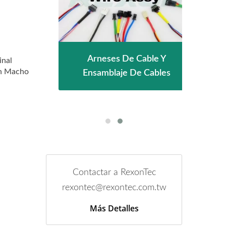
 De
Arneses De Cable Y
PC
inal
ón Macho
 En
Ensamblaje De Cables
Ca
Contactar a RexonTec
rexontec@rexontec.com.tw
Más Detalles