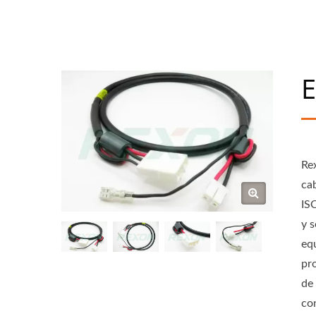
E
Re
cab
IS
y 
eq
pr
de 
co