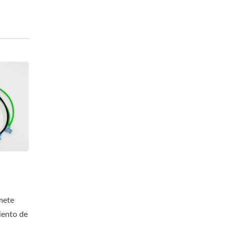
mete
iento de