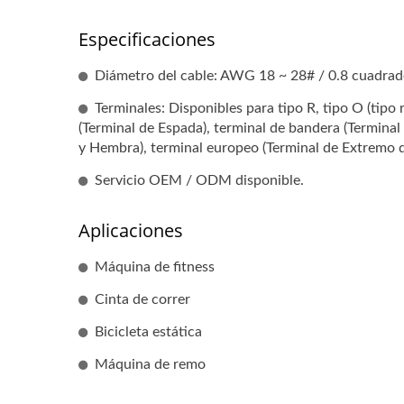
Especificaciones
Diámetro del cable: AWG 18 ~ 28# / 0.8 cuadrad
PCBA Con Ensamblaje De
Terminales: Disponibles para tipo R, tipo O (tipo r
(Terminal de Espada), terminal de bandera (Termin
Cables (servicio Llave En
E
y Hembra), terminal europeo (Terminal de Extremo de 
Mano)
Servicio OEM / ODM disponible.
Aplicaciones
Máquina de fitness
Cinta de correr
Bicicleta estática
Máquina de remo