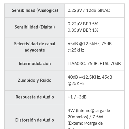
Sensibilidad (Analógica)
0.22μV / 12dB SINAD
0.22μV BER 5%
Sensibilidad (Digital)
0.35μV BER 1%
Selectividad de canal
65dB @12.5kHz, 75dB
adyacente
@25kHz
Intermodulación
TIA603C: 75dB, ETSI: 70dB
40dB @12.5KHz, 45dB
Zumbido y Ruido
@25KHz
Respuesta de Audio
+1 / -3dB
4W (Interno@carga de
20ohmios) / 7.5W
Distorsión de Audio
(Externo@carga de