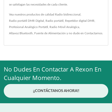
se satisfagan las necesidades de cada cliente.
Vea nuestros productos de calidad
Radio bidireccional
,
Radio portátil DMR Digital
,
Radio portátil
,
Repetidor digital DMR
,
Profesional Analógico Portátil
,
Radio Móvil Analógica
,
Altavoz Bluetooth
,
Fuente de Alimentación
y no dude en
Contactarnos
.
No Dudes En Contactar A Rexon En
Cualquier Momento.
¡¡CONTÁCTANOS AHORA!!