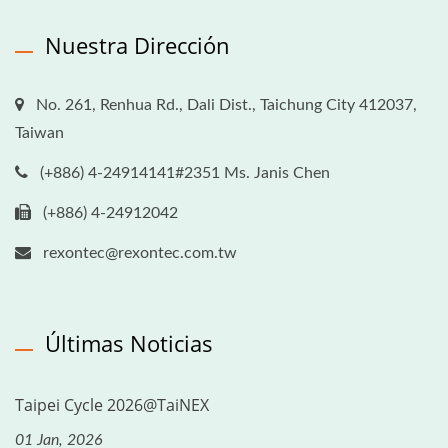
Nuestra Dirección
No. 261, Renhua Rd., Dali Dist., Taichung City 412037,
Taiwan
(+886) 4-24914141#2351 Ms. Janis Chen
(+886) 4-24912042
rexontec@rexontec.com.tw
Últimas Noticias
Taipei Cycle 2026@TaiNEX
01 Jan, 2026