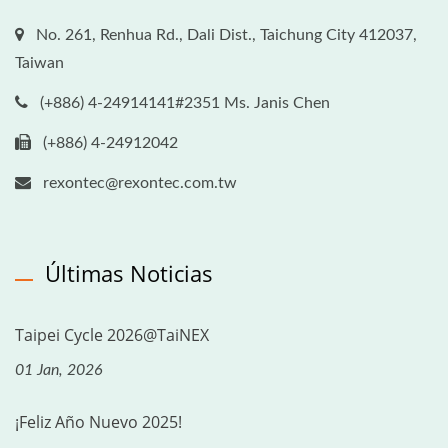
No. 261, Renhua Rd., Dali Dist., Taichung City 412037,
Taiwan
(+886) 4-24914141#2351 Ms. Janis Chen
(+886) 4-24912042
rexontec@rexontec.com.tw
Últimas Noticias
Taipei Cycle 2026@TaiNEX
01 Jan, 2026
¡Feliz Año Nuevo 2025!