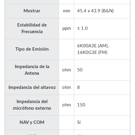
Mostrar
mm
45.4 x 43.9 (B&N)
Estabilidad de
ppm
± 1.0
Frecuencia
6K00A3E (AM),
Tipo de Emisión
16K0G3E (FM)
Impedancia de la
ohm
50
Antena
Impedancia del altavoz
ohm
8
Impedancia del
ohm
150
micrófono externo
NAV y COM
Sí