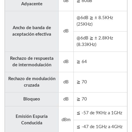
dB
≧ 60dB
Adyacente
@6dB ≧ ± 8.5KHz
(25KHz)
Ancho de banda de
dB
aceptación efectiva
@6dB ≧ ± 2.8KHz
(8.33KHz)
Rechazo de respuesta
dB
≧ 64
de intermodulación
Rechazo de modulación
dB
≧ 70
cruzada
Bloqueo
dB
≧ 70
≦ -57 de 9KHz a 1GHz
Emisión Espuria
dBm
Conducida
≦ -47 de 1GHz a 4GHz