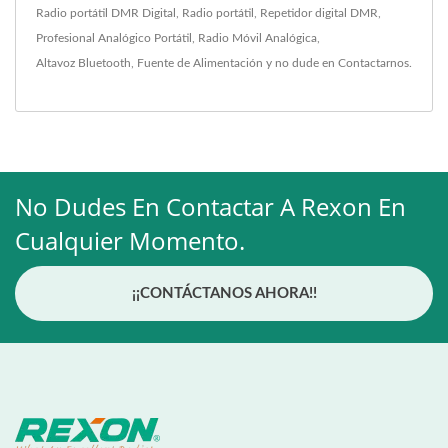
Radio portátil DMR Digital
,
Radio portátil
,
Repetidor digital DMR
,
Profesional Analógico Portátil
,
Radio Móvil Analógica
,
Altavoz Bluetooth
,
Fuente de Alimentación
y no dude en
Contactarnos
.
No Dudes En Contactar A Rexon En
Cualquier Momento.
¡¡CONTÁCTANOS AHORA!!