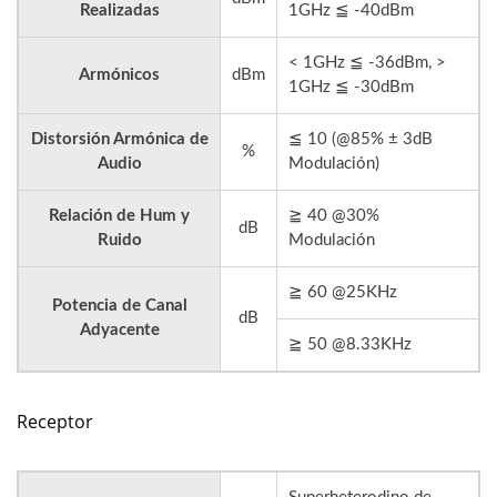
Realizadas
1GHz ≦ -40dBm
< 1GHz ≦ -36dBm, >
Armónicos
dBm
1GHz ≦ -30dBm
Distorsión Armónica de
≦ 10 (@85% ± 3dB
%
Audio
Modulación)
Relación de Hum y
≧ 40 @30%
dB
Ruido
Modulación
≧ 60 @25KHz
Potencia de Canal
dB
Adyacente
≧ 50 @8.33KHz
Receptor