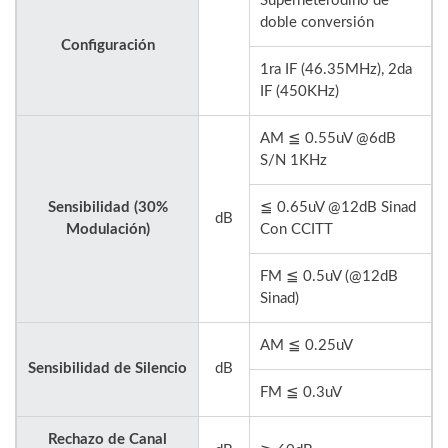
Superheterodino de
doble conversión
Configuración
1ra IF (46.35MHz), 2da
IF (450KHz)
AM ≦ 0.55uV @6dB
S/N 1KHz
Sensibilidad (30%
≦ 0.65uV @12dB Sinad
dB
Modulación)
Con CCITT
FM ≦ 0.5uV (@12dB
Sinad)
AM ≦ 0.25uV
Sensibilidad de Silencio
dB
FM ≦ 0.3uV
Rechazo de Canal