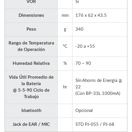
VOR
Sí
Dimensiones
mm
176 x 62 x 43.5
Peso
g
340
Rango de Temperatura
°C
-20 a +55
de Operación
Humedad Relativa
%
70 ~ 90
Vida Útil Promedio de
Sin Ahorro de Energía ≧
la Batería
hr
22
@ 5-5-90 Ciclo de
(Con BP-33L 3300mA)
Trabajo
bluetooth
Opcional
Jack de EAR / MIC
STD PJ-055 / PJ-68