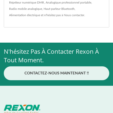
Répéteur numérique DMR
,
Analogique professionnel portable
,
Radio mobile analogique
,
Haut-parleur Bluetooth
,
Alimentation électrique
et n'hésitez pas à
Nous contacter
.
N'hésitez Pas À Contacter Rexon À
Tout Moment.
CONTACTEZ-NOUS MAINTENANT !!