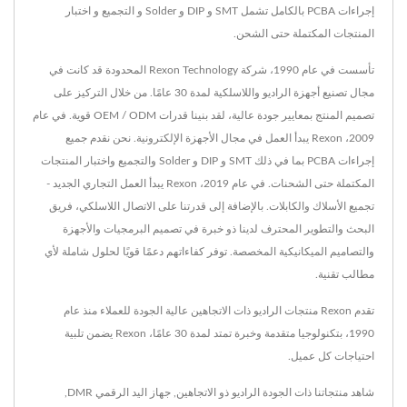
إجراءات PCBA بالكامل تشمل SMT و DIP و Solder و التجميع و اختبار
المنتجات المكتملة حتى الشحن.
تأسست في عام 1990، شركة Rexon Technology المحدودة قد كانت في
مجال تصنيع أجهزة الراديو واللاسلكية لمدة 30 عامًا. من خلال التركيز على
تصميم المنتج بمعايير جودة عالية، لقد بنينا قدرات OEM / ODM قوية. في عام
2009، Rexon يبدأ العمل في مجال الأجهزة الإلكترونية. نحن نقدم جميع
إجراءات PCBA بما في ذلك SMT و DIP و Solder والتجميع واختبار المنتجات
المكتملة حتى الشحنات. في عام 2019، Rexon يبدأ العمل التجاري الجديد -
تجميع الأسلاك والكابلات. بالإضافة إلى قدرتنا على الاتصال اللاسلكي، فريق
البحث والتطوير المحترف لدينا ذو خبرة في تصميم البرمجيات والأجهزة
والتصاميم الميكانيكية المخصصة. توفر كفاءاتهم دعمًا قويًا لحلول شاملة لأي
مطالب تقنية.
تقدم Rexon منتجات الراديو ذات الاتجاهين عالية الجودة للعملاء منذ عام
1990، بتكنولوجيا متقدمة وخبرة تمتد لمدة 30 عامًا، Rexon يضمن تلبية
احتياجات كل عميل.
شاهد منتجاتنا ذات الجودة
الراديو ذو الاتجاهين
,
جهاز اليد الرقمي DMR
,