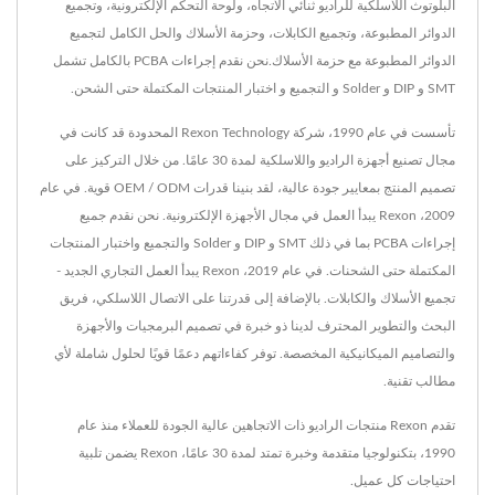
البلوتوث اللاسلكية للراديو ثنائي الاتجاه، ولوحة التحكم الإلكترونية، وتجميع
الدوائر المطبوعة، وتجميع الكابلات، وحزمة الأسلاك والحل الكامل لتجميع
الدوائر المطبوعة مع حزمة الأسلاك.نحن نقدم إجراءات PCBA بالكامل تشمل
SMT و DIP و Solder و التجميع و اختبار المنتجات المكتملة حتى الشحن.
تأسست في عام 1990، شركة Rexon Technology المحدودة قد كانت في
مجال تصنيع أجهزة الراديو واللاسلكية لمدة 30 عامًا. من خلال التركيز على
تصميم المنتج بمعايير جودة عالية، لقد بنينا قدرات OEM / ODM قوية. في عام
2009، Rexon يبدأ العمل في مجال الأجهزة الإلكترونية. نحن نقدم جميع
إجراءات PCBA بما في ذلك SMT و DIP و Solder والتجميع واختبار المنتجات
المكتملة حتى الشحنات. في عام 2019، Rexon يبدأ العمل التجاري الجديد -
تجميع الأسلاك والكابلات. بالإضافة إلى قدرتنا على الاتصال اللاسلكي، فريق
البحث والتطوير المحترف لدينا ذو خبرة في تصميم البرمجيات والأجهزة
والتصاميم الميكانيكية المخصصة. توفر كفاءاتهم دعمًا قويًا لحلول شاملة لأي
مطالب تقنية.
تقدم Rexon منتجات الراديو ذات الاتجاهين عالية الجودة للعملاء منذ عام
1990، بتكنولوجيا متقدمة وخبرة تمتد لمدة 30 عامًا، Rexon يضمن تلبية
احتياجات كل عميل.