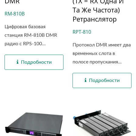
DMR
(TX = RX Одна И
Та Же Частота)
RM-810B
Ретранслятор
Цифровая базовая
RPT-810
станция RM-810B DMR
радио с RPS-100
Протокол DMR имеет два
подходит...
временных слота в
полосе пропускания...
Подробности
Подробности