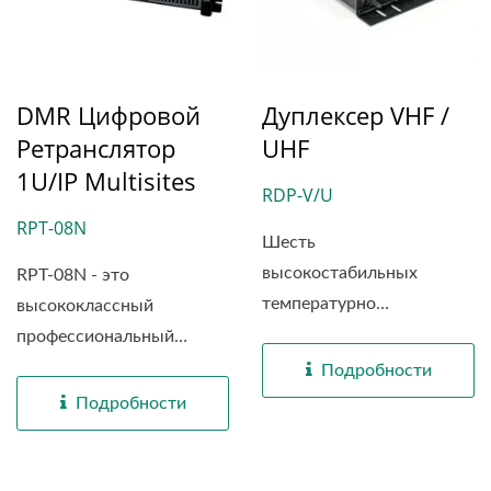
DMR Цифровой
Дуплексер VHF /
Ретранслятор
UHF
1U/IP Multisites
RDP-V/U
RPT-08N
Шесть
высокостабильных
RPT-08N - это
температурно
высококлассный
компенсированных...
профессиональный
цифровой...
Подробности
Подробности