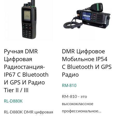
Ручная DMR
DMR Цифровое
Цифровая
Мобильное IP54
Радиостанция-
С Bluetooth И GPS
IP67 С Bluetooth
Радио
И GPS И Радио
RM-810
Tier II / III
RM-810 - это
RL-D880K
высококлассное
профессиональное
RL-D880K DMR цифровая