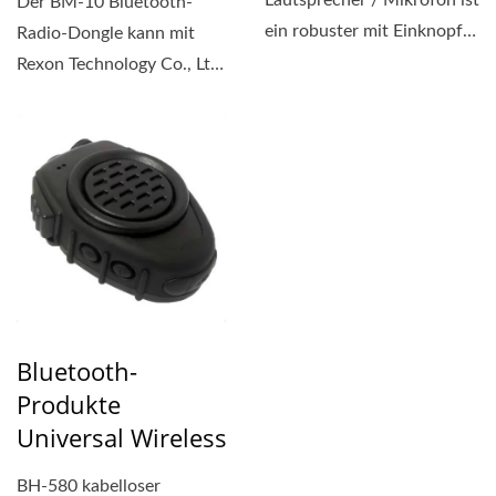
Lautsprecher / Mikrofon ist
Der BM-10 Bluetooth-
ein robuster mit Einknopf-
Radio-Dongle kann mit
Anruf- und Halbduplex-
Rexon Technology Co., Ltd.
Anruffunktion....
verwendet werden Serie...
Bluetooth-
Produkte
Universal Wireless
BH-580 kabelloser